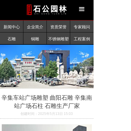
首页
끀
新闻中心
新闻中心
企业简介
资质荣誉
专家顾问
企业简介
石雕
铜雕
不锈钢雕塑
工程案例
资质荣誉
工程案例
产品中心
联系我们
辛集车站广场雕塑 曲阳石雕 辛集南
站广场石柱 石雕生产厂家
创建时间：
2025年5月13日
15:03