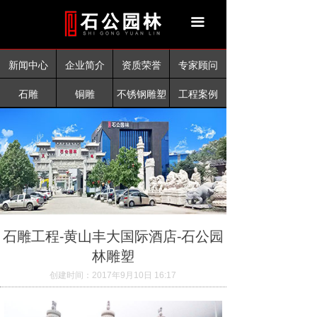
首页
끀
新闻中心
新闻中心
企业简介
资质荣誉
专家顾问
企业简介
石雕
铜雕
不锈钢雕塑
工程案例
资质荣誉
工程案例
产品中心
联系我们
石雕工程-黄山丰大国际酒店-石公园
林雕塑
创建时间：
2017年9月10日
16:17