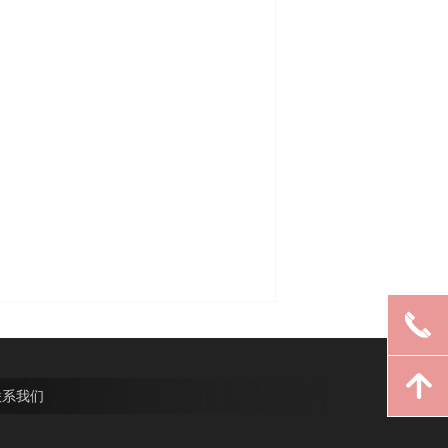
끅
녕
联系我们