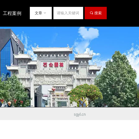
工程案例
文章
ꀁ
끠
搜索
sgyl.cn