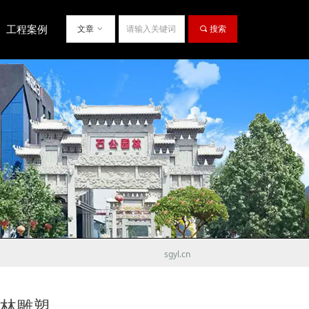
工程案例
文章
ꀁ
끠
搜索
sgyl.cn
园林雕塑